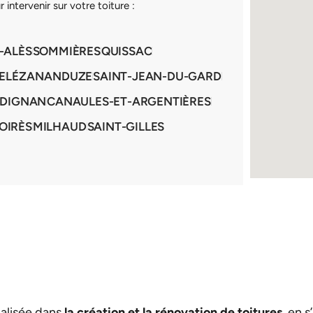
intervenir sur votre toiture :
-ALÈS
SOMMIÈRES
QUISSAC
E
LÉZAN
ANDUZE
SAINT-JEAN-DU-GARD
ÉDIGNAN
CANAULES-ET-ARGENTIÈRES
OIRÈS
MILHAUD
SAINT-GILLES
ialisée dans
la création et la rénovation de toitures
, en 