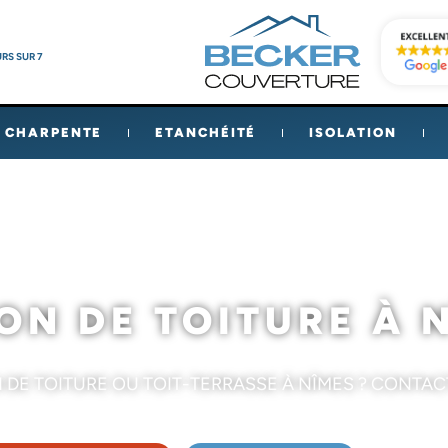
RS SUR 7
CHARPENTE
ETANCHÉITÉ
ISOLATION
Accueil
»
Rénovation de toiture
ON DE TOITURE À 
 DE TOITURE OU TOIT-TERRASSE À NÎMES ? CONTAC