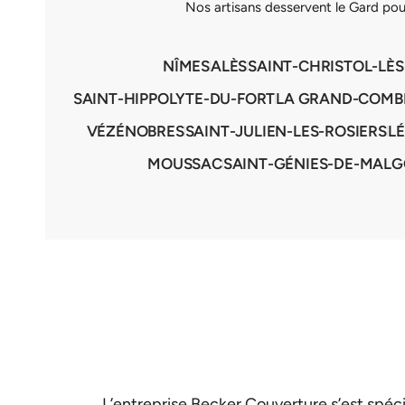
Nos artisans desservent le Gard pour 
NÎMES
ALÈS
SAINT-CHRISTOL-LÈS
SAINT-HIPPOLYTE-DU-FORT
LA GRAND-COMB
VÉZÉNOBRES
SAINT-JULIEN-LES-ROSIERS
L
MOUSSAC
SAINT-GÉNIES-DE-MALG
L’entreprise Becker Couverture s’est spéc