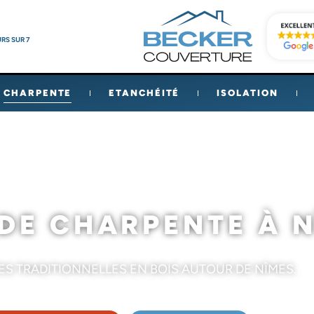
RS SUR 7
CHARPENTE
ETANCHÉITÉ
ISOLATION
Accueil
»
Travaux de charpente
DE CHARPENTE À 
S TRADITIONNELLES EN BOIS AUTOUR DE NÎMES.