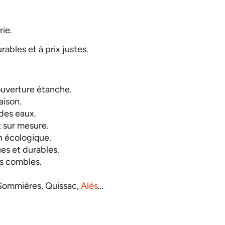
rie.
ables et à prix justes.
ouverture étanche.
aison.
 des eaux.
t sur mesure.
n écologique.
es et durables.
os combles.
 Sommières, Quissac,
Alès
…