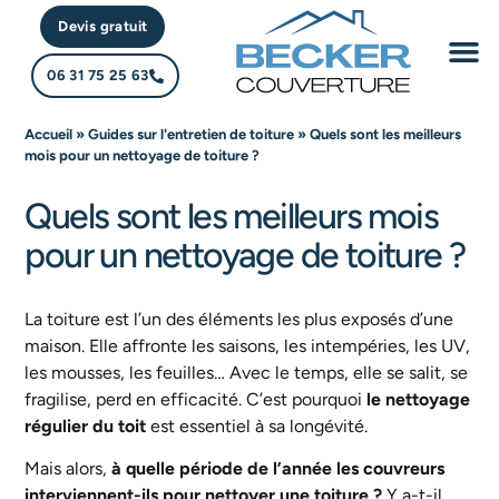
Devis gratuit
06 31 75 25 63
Rénovatio
Accueil
»
Guides sur l'entretien de toiture
»
Quels sont les meilleurs
mois pour un nettoyage de toiture ?
Quels sont les meilleurs mois
pour un nettoyage de toiture ?
La toiture est l’un des éléments les plus exposés d’une
maison. Elle affronte les saisons, les intempéries, les UV,
les mousses, les feuilles… Avec le temps, elle se salit, se
fragilise, perd en efficacité. C’est pourquoi
le nettoyage
régulier du toit
est essentiel à sa longévité.
Mais alors,
à quelle période de l’année les couvreurs
interviennent-ils pour nettoyer une toiture ?
Y a-t-il